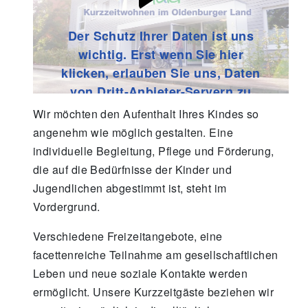
Der Schutz Ihrer Daten ist uns
wichtig. Erst wenn Sie hier
klicken, erlauben Sie uns, Daten
von Dritt-Anbieter-Servern zu
laden.
Wir möchten den Aufenthalt Ihres Kindes so
angenehm wie möglich gestalten. Eine
individuelle Begleitung, Pflege und Förderung,
die auf die Bedürfnisse der Kinder und
Jugendlichen abgestimmt ist, steht im
Vordergrund.
Verschiedene Freizeitangebote, eine
facettenreiche Teilnahme am gesellschaftlichen
Leben und neue soziale Kontakte werden
ermöglicht. Unsere Kurzzeitgäste beziehen wir